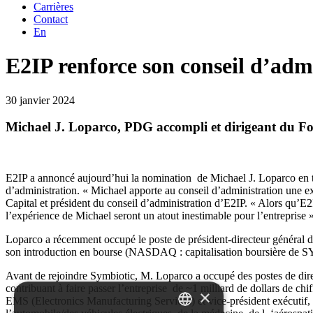
Carrières
Contact
En
E2IP renforce son conseil d’admi
30 janvier 2024
Michael J. Loparco, PDG accompli et dirigeant du Fort
E2IP a annoncé aujourd’hui la nomination de Michael J. Loparco en ta
d’administration. « Michael apporte au conseil d’administration une e
Capital et président du conseil d’administration d’E2IP. « Alors qu’E2I
l’expérience de Michael seront un atout inestimable pour l’entreprise
Loparco a récemment occupé le poste de président-directeur général de 
son introduction en bourse (NASDAQ : capitalisation boursière de SYM 
Avant de rejoindre Symbiotic, M. Loparco a occupé des postes de dire
contribuant à faire passer l’entreprise de ~1 milliard de dollars de chi
×
EMS (Electronics Manufacturing Services) et vice-président exécutif, 