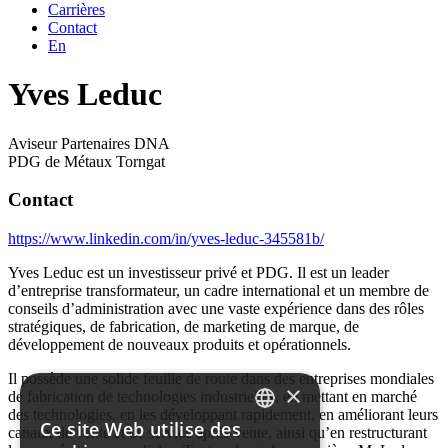
Carrières
Contact
En
Yves Leduc
Aviseur Partenaires DNA
PDG de Métaux Torngat
Contact
https://www.linkedin.com/in/yves-leduc-345581b/
Yves Leduc est un investisseur privé et PDG. Il est un leader
d’entreprise transformateur, un cadre international et un membre de
conseils d’administration avec une vaste expérience dans des rôles
stratégiques, de fabrication, de marketing de marque, de
développement de nouveaux produits et opérationnels.
Il possède une solide feuille de route dans des entreprises mondiales
×
de fabrication de technologies industrielles, en mettant en marché
des technologies, en les développant rapidement, en améliorant leurs
Ce site Web utilise des
canaux de vente et de service après-vente, ainsi qu’en restructurant
FRENCH